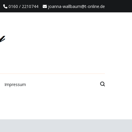
0160 / 2210744
joanna-wallbaum@t-online.de
Impressum