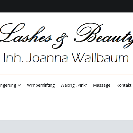
 Joanna Wallbum
ashes & Beauty
ängerung
Wimpernlifting
Waxing „Pink“
Massage
Kontakt