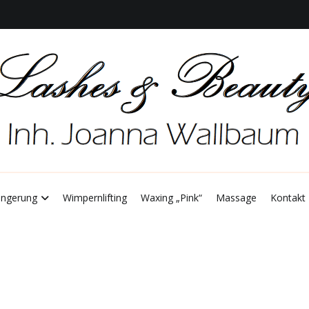
 Joanna Wallbum
ashes & Beauty
ängerung
Wimpernlifting
Waxing „Pink“
Massage
Kontakt