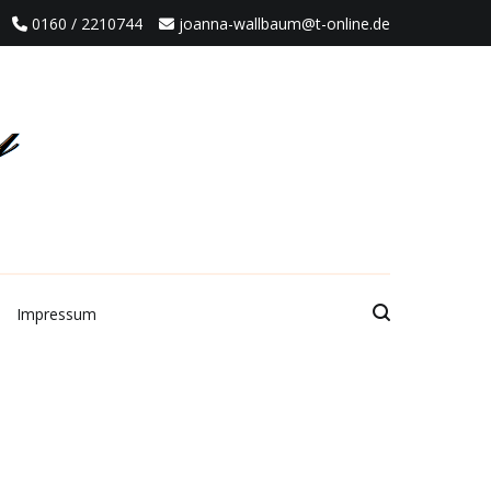
0160 / 2210744
joanna-wallbaum@t-online.de
Impressum