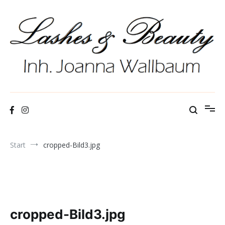
Zum
Inhalt
springen
by Joanna Wallbum
Lashes & Beauty
Start
cropped-Bild3.jpg
cropped-Bild3.jpg